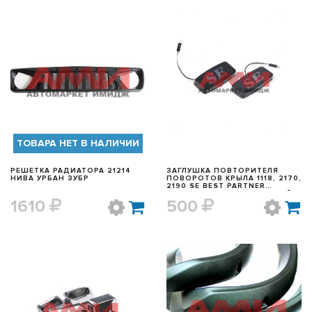
БЫСТРЫЙ ПРОСМОТР
БЫСТРЫЙ ПРОСМОТР
ТОВАРА НЕТ В НАЛИЧИИ
РЕШЕТКА РАДИАТОРА 21214
ЗАГЛУШКА ПОВТОРИТЕЛЯ
НИВА УРБАН ЗУБР
ПОВОРОТОВ КРЫЛА 1118, 2170,
2190 SE BEST PARTNER
СВЕТОДИОД.ЧЕРНАЯ (БЕЛЫЙ
1610
500
СВЕТ)