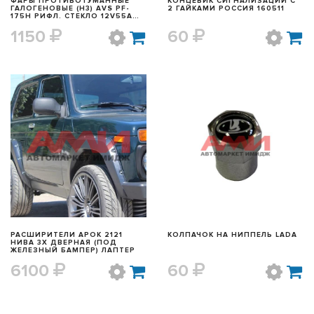
ФАРЫ ПРОТИВОТУМАННЫЕ
КОНЦЕВИК СИГНАЛИЗАЦИИ С
ГАЛОГЕНОВЫЕ (H3) AVS PF-
2 ГАЙКАМИ РОССИЯ 160511
175H РИФЛ. СТЕКЛО 12V55A
БЕЛЫЕ (2ШТ)
1150
60
БЫСТРЫЙ ПРОСМОТР
БЫСТРЫЙ ПРОСМОТР
РАСШИРИТЕЛИ АРОК 2121
КОЛПАЧОК НА НИППЕЛЬ LADA
НИВА 3Х ДВЕРНАЯ (ПОД
ЖЕЛЕЗНЫЙ БАМПЕР) ЛАПТЕР
6100
60