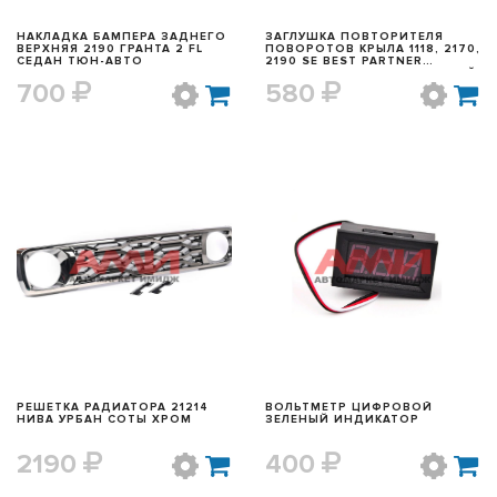
НАКЛАДКА БАМПЕРА ЗАДНЕГО
ЗАГЛУШКА ПОВТОРИТЕЛЯ
ВЕРХНЯЯ 2190 ГРАНТА 2 FL
ПОВОРОТОВ КРЫЛА 1118, 2170,
СЕДАН ТЮН-АВТО
2190 SE BEST PARTNER
СВЕТОДИОД.ЧЕРНАЯ (ЖЕЛТЫЙ
700
580
СВЕТ)
БЫСТРЫЙ ПРОСМОТР
БЫСТРЫЙ ПРОСМОТР
РЕШЕТКА РАДИАТОРА 21214
ВОЛЬТМЕТР ЦИФРОВОЙ
НИВА УРБАН СОТЫ ХРОМ
ЗЕЛЕНЫЙ ИНДИКАТОР
2190
400