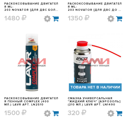
РАСКОКСОВЫВАНИЕ ДВИГАТЕЛ
РАСКОКСОВЫВАНИЕ ДВИГАТЕЛ
Я ML-
Я ML-
203 NOVATOR [ДЛЯ ДВС БОЛЕ
203 NOVATOR [ДЛЯ ДВС ДО 2-
Е 2-Х ЛИТРОВ (320 МЛ.) LAVR
Х ЛИТРОВ] (190 МЛ.) LAVR АРТ.
1480
1350
АРТ. LN2507
LN2506
БЫСТРЫЙ ПРОСМОТР
БЫСТРЫЙ ПРОСМОТР
ТОВАРА НЕТ В НАЛИЧИИ
РАСКОКСОВЫВАНИЕ ДВИГАТЕЛ
СМАЗКА УНИВЕРСАЛЬНАЯ
Я ПЕННЫЙ COMPLEX (400
"ЖИДКИЙ КЛЮЧ" [АЭРОЗОЛЬ]
МЛ.) LAVR АРТ. LN2510
(210 МЛ.) LAVR АРТ. LN1490
1500
320