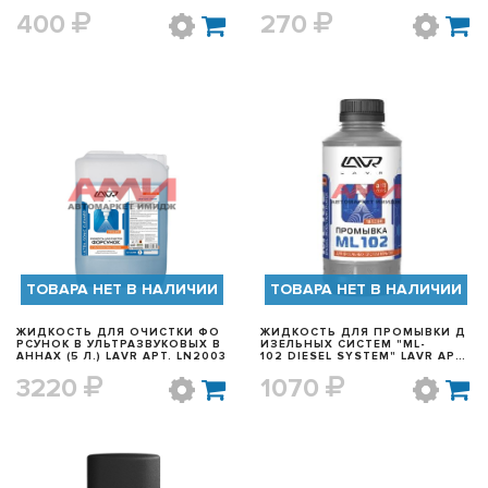
СТЕР] (70 ГР.) LAVR АРТ.
400
270
LN1740
БЫСТРЫЙ ПРОСМОТР
БЫСТРЫЙ ПРОСМОТР
ТОВАРА НЕТ В НАЛИЧИИ
ТОВАРА НЕТ В НАЛИЧИИ
ЖИДКОСТЬ ДЛЯ ОЧИСТКИ ФО
ЖИДКОСТЬ ДЛЯ ПРОМЫВКИ Д
РСУНОК В УЛЬТРАЗВУКОВЫХ В
ИЗЕЛЬНЫХ СИСТЕМ "ML-
АННАХ (5 Л.) LAVR АРТ. LN2003
102 DIESEL SYSTEM" LAVR АРТ.
LN2002
3220
1070