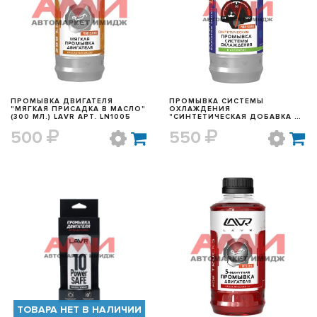
БЫСТРЫЙ ПРОСМОТР
БЫСТРЫЙ ПРОСМОТР
ПРОМЫВКА ДВИГАТЕЛЯ
ПРОМЫВКА СИСТЕМЫ
"МЯГКАЯ ПРИСАДКА В МАСЛО"
ОХЛАЖДЕНИЯ
(300 МЛ.) LAVR АРТ. LN1005
"СИНТЕТИЧЕСКАЯ ДОБАВКА В
АНТИФРИЗ" (430 МЛ.) LAVR
500
550
АРТ. LN1107N
БЫСТРЫЙ ПРОСМОТР
БЫСТРЫЙ ПРОСМОТР
ТОВАРА НЕТ В НАЛИЧИИ