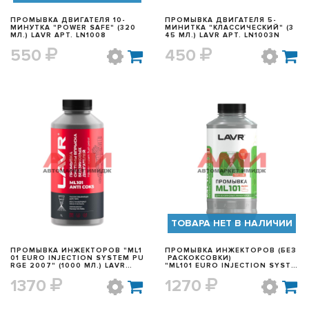
ПРОМЫВКА ДВИГАТЕЛЯ 10-
ПРОМЫВКА ДВИГАТЕЛЯ 5-
МИНУТКА "POWER SAFE" (320
МИНИТКА "КЛАССИЧЕСКИЙ" (3
МЛ.) LAVR АРТ. LN1008
45 МЛ.) LAVR АРТ. LN1003N
550
450
БЫСТРЫЙ ПРОСМОТР
БЫСТРЫЙ ПРОСМОТР
ТОВАРА НЕТ В НАЛИЧИИ
ПРОМЫВКА ИНЖЕКТОРОВ "ML1
ПРОМЫВКА ИНЖЕКТОРОВ (БЕЗ
01 EURO INJECTION SYSTEM PU
РАСКОКСОВКИ)
RGE 2007" (1000 МЛ.) LAVR
"ML101 EURO INJECTION SYSTE
АРТ. LN2001
M PURGE 2007" (1000 МЛ.)
1370
1270
LAVR АРТ.