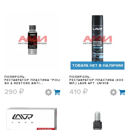
БЫСТРЫЙ ПРОСМОТР
БЫСТРЫЙ ПРОСМОТР
ТОВАРА НЕТ В НАЛИЧИИ
ПОЛИРОЛЬ-
ПОЛИРОЛЬ-
РЕСТАВРАТОР ПЛАСТИКА "POLI
РЕСТАВРАТОР ПЛАСТИКА (400
SH & RESTORE ANTI-
МЛ.) LAVR АРТ. LN1418
SCRATCH" (120 МЛ.) LAVR АРТ.
290
410
LN1459L