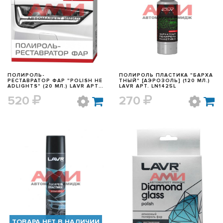
БЫСТРЫЙ ПРОСМОТР
БЫСТРЫЙ ПРОСМОТР
ПОЛИРОЛЬ-
ПОЛИРОЛЬ ПЛАСТИКА "БАРХА
РЕСТАВРАТОР ФАР "POLISH HE
ТНЫЙ" [АЭРОЗОЛЬ] (120 МЛ.)
ADLIGHTS" (20 МЛ.) LAVR АРТ.
LAVR АРТ. LN1425L
LN1468
520
270
БЫСТРЫЙ ПРОСМОТР
БЫСТРЫЙ ПРОСМОТР
ТОВАРА НЕТ В НАЛИЧИИ