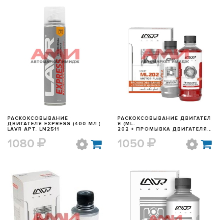
БЫСТРЫЙ ПРОСМОТР
БЫСТРЫЙ ПРОСМОТР
РАСКОКСОВЫВАНИЕ
РАСКОКСОВЫВАНИЕ ДВИГАТЕЛ
ДВИГАТЕЛЯ EXPRESS (400 МЛ.)
Я (ML-
LAVR АРТ. LN2511
202 + ПРОМЫВКА ДВИГАТЕЛЯ 1
85 МЛ. + 330 МЛ.) LAVR АРТ.
1080
1050
LN2505