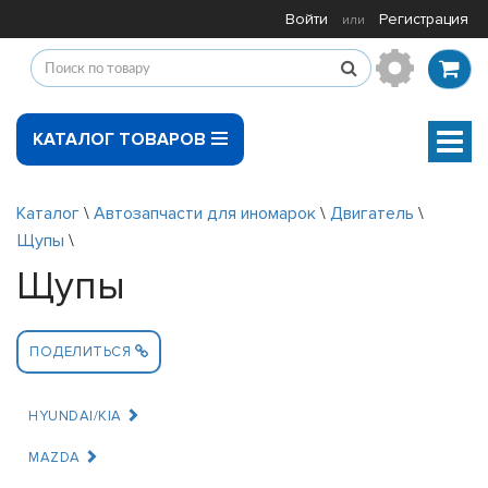
Войти
Регистрация
или
КАТАЛОГ ТОВАРОВ
Мен
Каталог
\
Автозапчасти для иномарок
\
Двигатель
\
Щупы
\
Щупы
ПОДЕЛИТЬСЯ
HYUNDAI/KIA
MAZDA