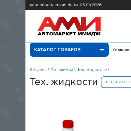
дата обновлениия базы: 06.08.2026
КАТАЛОГ ТОВАРОВ
Главная
Каталог
\
Автохимия
\
Тех. жидкости
\
Тех. жидкости
ПОДЕЛИТЬС