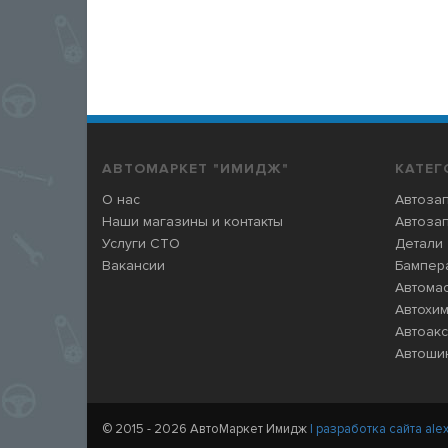
АВТОМАРКЕТ "ИМИДЖ"
КАТЕГ
О нас
Автозап
Наши магазины и контакты
Автозап
Услуги СТО
Детали
Вакансии
Бампера
Автома
Автохи
Автоак
Автошин
© 2015 - 2026 АвтоМаркет Имидж
| разработка сайта alex