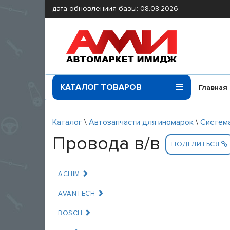
дата обновлениия базы: 08.08.2026
КАТАЛОГ ТОВАРОВ
Главная
Каталог
\
Автозапчасти для иномарок
\
Система
Провода в/в
ПОДЕЛИТЬСЯ
ACHIM
AVANTECH
BOSCH